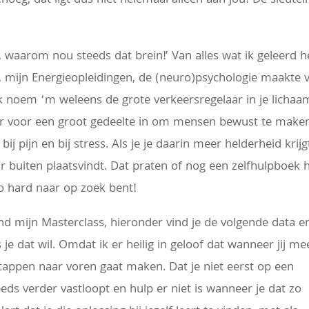
oeg, dat ligt dus niet helemaal alleen aan jou! De sleutel
waarom nou steeds dat brein!’ Van alles wat ik geleerd h
, mijn Energieopleidingen, de (neuro)psychologie maakte 
Ik noem ‘m weleens de grote verkeersregelaar in je lichaa
zit er voor een groot gedeelte in om mensen bewust te make
ij pijn en bij stress. Als je je daarin meer helderheid krijg
ar buiten plaatsvindt. Dat praten of nog een zelfhulpboek 
zo hard naar op zoek bent!
d mijn Masterclass, hieronder vind je de volgende data e
s je dat wil. Omdat ik er heilig in geloof dat wanneer jij me
 stappen naar voren gaat maken. Dat je niet eerst op een
eeds verder vastloopt en hulp er niet is wanneer je dat zo