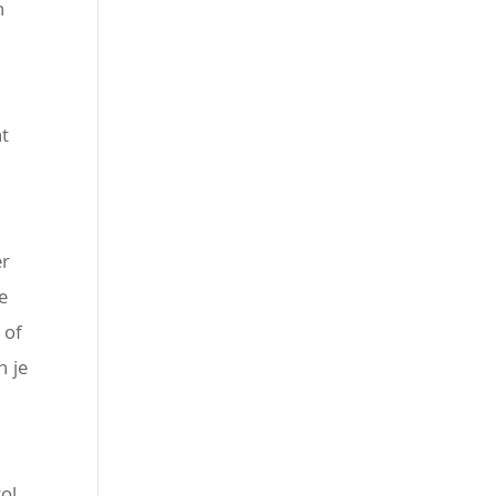
n
at
er
e
 of
n je