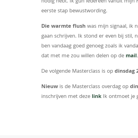
nodig hebt. Ik gun iedereen vanuit mijn Ha
eerste stap bewustwording.
Die warmte flush
was mijn signaal, ik 
gaan schrijven. Ik stond er even bij stil, 
ben vandaag goed genoeg zoals ik vandaag
dat met me zou willen delen op de
mail
De volgende Masterclass is op
dinsdag 
Nieuw
is de Masterclass overdag op
di
inschrijven met deze
link
Ik ontmoet je 