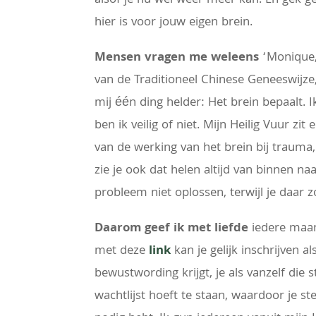
alsof je nu wel weer meer kan. En gek gen
hier is voor jouw eigen brein.
Mensen vragen me weleens
‘Monique, 
van de Traditioneel Chinese Geneeswijze
mij één ding helder: Het brein bepaalt. 
ben ik veilig of niet. Mijn Heilig Vuur 
van de werking van het brein bij trauma, b
zie je ook dat helen altijd van binnen na
probleem niet oplossen, terwijl je daar 
Daarom geef ik met liefde
iedere maan
met deze
link
kan je gelijk inschrijven al
bewustwording krijgt, je als vanzelf die
wachtlijst hoeft te staan, waardoor je st