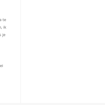
a te
, ik
s je
ei