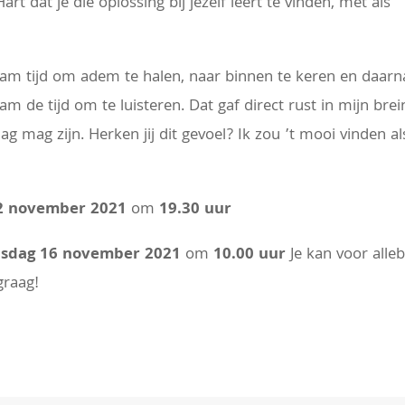
rt dat je die oplossing bij jezelf leert te vinden, met als
nam tijd om adem te halen, naar binnen te keren en daarn
nam de tijd om te luisteren. Dat gaf direct rust in mijn brein
 mag zijn. Herken jij dit gevoel? Ik zou ’t mooi vinden al
.
2 november 2021
om
19.30 uur
nsdag 16 november 2021
om
10.00 uur
Je kan voor alleb
graag!