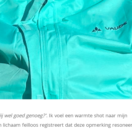
jij wel goed genoeg?’
. Ik voel een warmte shot naar mijn
lichaam feilloos registreert dat deze opmerking resoneer