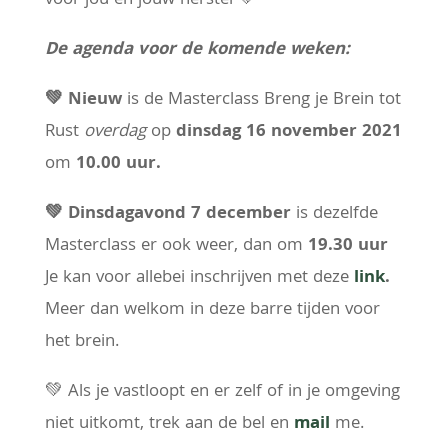
voor jou en jouw herstel
💚
De agenda voor de komende weken:
💚
Nieuw
is de Masterclass Breng je Brein tot
Rust
overdag
op
dinsdag 16 november 2021
om
10.00 uur.
💚
Dinsdagavond 7 december
is dezelfde
Masterclass er ook weer, dan om
19.30 uur
Je kan voor allebei inschrijven met deze
link
.
Meer dan welkom in deze barre tijden voor
het brein.
💚
Als je vastloopt en er zelf of in je omgeving
niet uitkomt, trek aan de bel en
mail
me.