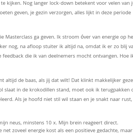
e kijken. Nog langer lock-down betekent voor velen van ju
ten geven, je gezin verzorgen, alles lijkt in deze periode
die Masterclass ga geven. Ik stroom óver van energie op he
r nog, na afloop stuiter ik altijd na, omdat ik er zo blij v
ve feedback die ik van deelnemers mocht ontvangen. Hoe i
ent altijd de baas, als jij dat wilt! Dat klinkt makkelijker gez
l slaat in de krokodillen stand, moet ook ik terugpakken 
rd. Als je hoofd niet stil wil staan en je snakt naar rust, 
mijn neus, minstens 10 x. Mijn brein reageert direct.
 net zoveel energie kost als een positieve gedachte, maar