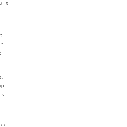
llie
t
an
k
egd
op
is
 de