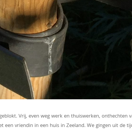
eblokt. Vrij, even weg werk en thuiswerken, onthechten 
een vriendin in een huis in Zeeland. We gingen uit de tij