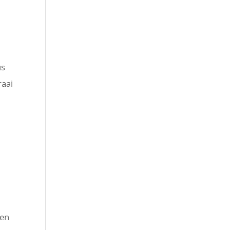
us
raai
.
 en