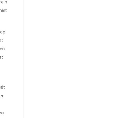
rein
niet
 op
at
nen
at
éét
er
eer