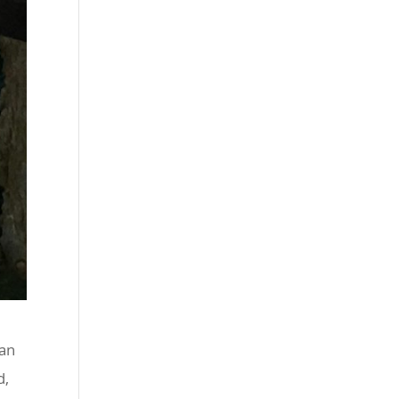
van
d,