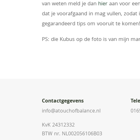
van weten meld je dan
hier
aan voor een 
dat je voorafgaand in mag vullen, zodat 
gegarandeerd tips om vooruit te komen
PS: die Kubus op de foto is van mijn ma
Contactgegevens
Tel
info@atouchofbalance.nl
016
KvK 24312332
BTW nr. NL002056106B03