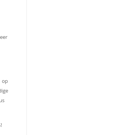
weer
n op
dige
us
!