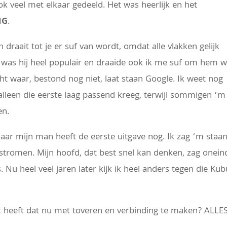
 veel met elkaar gedeeld. Het was heerlijk en het
NG
.
n draait tot je er suf van wordt, omdat alle vlakken gelijk
0 was hij heel populair en draaide ook ik me suf om hem 
cht waar, bestond nog niet, laat staan Google. Ik weet nog
alleen die eerste laag passend kreeg, terwijl sommigen ‘m
en.
aar mijn man heeft de eerste uitgave nog. Ik zag ‘m staa
e stromen. Mijn hoofd, dat best snel kan denken, zag onein
Nu heel veel jaren later kijk ik heel anders tegen die Kub
t heeft dat nu met toveren en verbinding te maken? ALLES