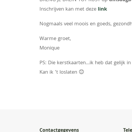
BRENG JE BREIN TOT RUST op
dinsdaga
Inschrijven kan met deze
link
Nogmaals veel moois en goeds, gezondhe
Warme groet,
Monique
PS: Die kerstkaarten…ik heb dat gelijk 
Kan ik ’t loslaten
😊
Contactgegevens
Tel