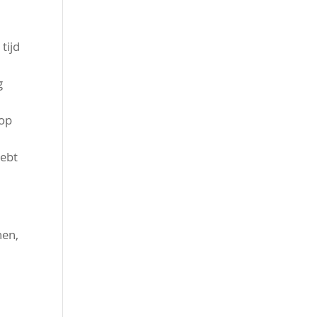
tijd
g
 op
hebt
nen,