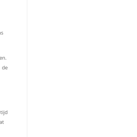
k
ns
en.
n de
tijd
at