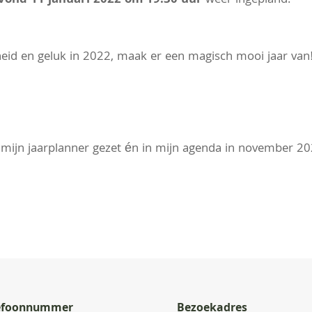
vond 11 januari 2022 om 19.30 uur
weer ingepland.
id en geluk in 2022, maak er een magisch mooi jaar van
in mijn jaarplanner gezet én in mijn agenda in november 20
efoonnummer
Bezoekadres